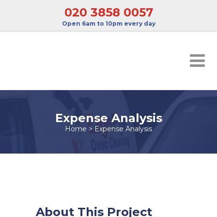
020 3858 0057
Open 6am to 10pm every day
Expense Analysis
Home
>
Expense Analysis
About This Project